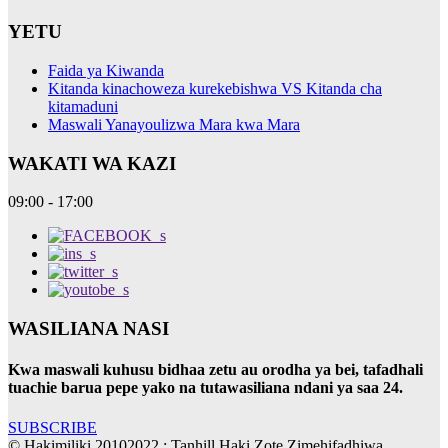
YETU
Faida ya Kiwanda
Kitanda kinachoweza kurekebishwa VS Kitanda cha
kitamaduni
Maswali Yanayoulizwa Mara kwa Mara
WAKATI WA KAZI
09:00 - 17:00
WASILIANA NASI
Kwa maswali kuhusu bidhaa zetu au orodha ya bei, tafadhali
tuachie barua pepe yako na tutawasiliana ndani ya saa 24.
SUBSCRIBE
© Hakimiliki 20102022 : Tanhill Haki Zote Zimehifadhiwa.