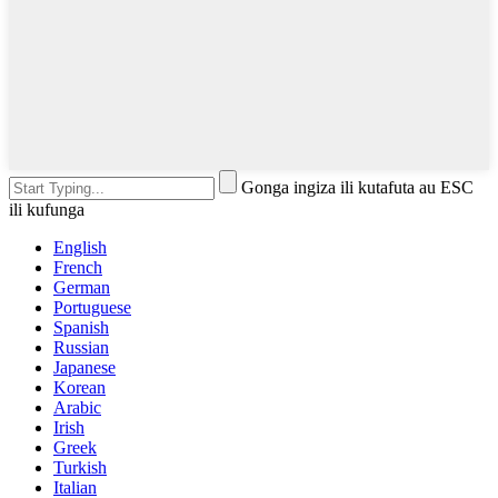
Gonga ingiza ili kutafuta au ESC
ili kufunga
English
French
German
Portuguese
Spanish
Russian
Japanese
Korean
Arabic
Irish
Greek
Turkish
Italian