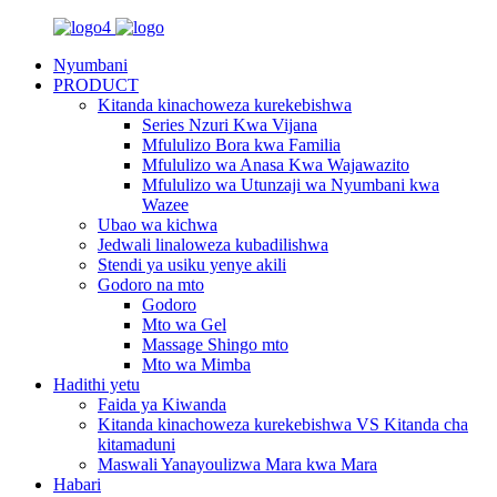
Nyumbani
PRODUCT
Kitanda kinachoweza kurekebishwa
Series Nzuri Kwa Vijana
Mfululizo Bora kwa Familia
Mfululizo wa Anasa Kwa Wajawazito
Mfululizo wa Utunzaji wa Nyumbani kwa
Wazee
Ubao wa kichwa
Jedwali linaloweza kubadilishwa
Stendi ya usiku yenye akili
Godoro na mto
Godoro
Mto wa Gel
Massage Shingo mto
Mto wa Mimba
Hadithi yetu
Faida ya Kiwanda
Kitanda kinachoweza kurekebishwa VS Kitanda cha
kitamaduni
Maswali Yanayoulizwa Mara kwa Mara
Habari