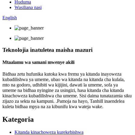
Huduma
Wasiliana nasi
English
Teknolojia inatuletea maisha mazuri
Mtaalamu wa samani mwenye akili
Bidhaa zetu hufunika kutoka kwa fremu ya kitanda inayoweza
kubadilishwa ya umeme, ubao wa kitanda na kitanda cha kulala,
mto na godoro, udhibiti wa kijijini, dawati la umeme, sofa ya
umeme na bidhaa nyingine za usingizi, hasa kitanda cha kitanda
kinachoweza kubadilishwa cha umeme. Sisi daima tunatazamia siku
zijazo za sekta na kampuni. .Pamoja na hayo, Tanhill inaendelea
kuleta bidhaa mpya na za kibunifu kwa wateja wake.
Kategoria
Kitanda kinachoweza kurekebishwa