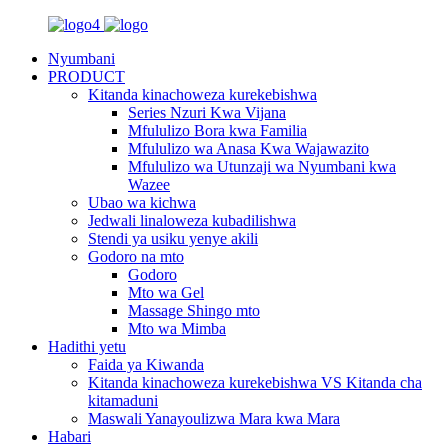
Nyumbani
PRODUCT
Kitanda kinachoweza kurekebishwa
Series Nzuri Kwa Vijana
Mfululizo Bora kwa Familia
Mfululizo wa Anasa Kwa Wajawazito
Mfululizo wa Utunzaji wa Nyumbani kwa
Wazee
Ubao wa kichwa
Jedwali linaloweza kubadilishwa
Stendi ya usiku yenye akili
Godoro na mto
Godoro
Mto wa Gel
Massage Shingo mto
Mto wa Mimba
Hadithi yetu
Faida ya Kiwanda
Kitanda kinachoweza kurekebishwa VS Kitanda cha
kitamaduni
Maswali Yanayoulizwa Mara kwa Mara
Habari