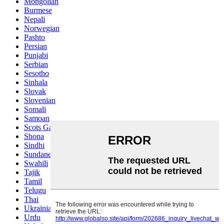
Mongolian
Burmese
Nepali
Norwegian
Pashto
Persian
Punjabi
Serbian
Sesotho
Sinhala
Slovak
Slovenian
Somali
Samoan
Scots Gaelic
Shona
Sindhi
Sundanese
Swahili
Tajik
Tamil
Telugu
Thai
Ukrainian
Urdu