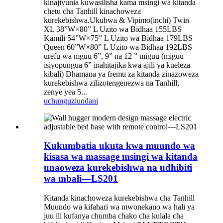
kinajivunia kuwasilisha kama msingi wa kitanda
chetu cha Tanhill kinachoweza
kurekebishwa.Ukubwa & Vipimo(inchi) Twin
XL 38”W×80” L Uzito wa Bidhaa 155LBS
Kamili 54”W×75” L Uzito wa Bidhaa 179LBS
Queen 60”W×80” L Uzito wa Bidhaa 192LBS
urefu wa mguu 6”, 9” na 12 ” miguu (miguu
isiyopungua 6” inahitajika kwa ajili ya kueleza
kibali) Dhamana ya fremu za kitanda zinazoweza
kurekebishwa zilizotengenezwa na Tanhill,
zenye yea 5...
uchunguzi
undani
Kukumbatia ukuta kwa muundo wa
kisasa wa massage msingi wa kitanda
unaoweza kurekebishwa na udhibiti
wa mbali—LS201
Kitanda kinachoweza kurekebishwa cha Tanhill
Muundo wa kifahari wa mwonekano wa hali ya
juu ili kufanya chumba chako cha kulala cha