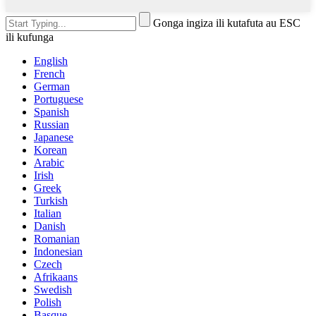
Gonga ingiza ili kutafuta au ESC
ili kufunga
English
French
German
Portuguese
Spanish
Russian
Japanese
Korean
Arabic
Irish
Greek
Turkish
Italian
Danish
Romanian
Indonesian
Czech
Afrikaans
Swedish
Polish
Basque