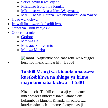
Series Nzuri Kwa Vijana
Mfululizo Bora kwa Familia
Mfululizo wa Anasa Kwa Wajawazito
Mfululizo wa Utunzaji wa Nyumbani kwa Wazee
Ubao wa kichwa
Jedwali linaloweza kubadilishwa
Stendi ya usiku yenye akili
Godoro na mto
Godoro
Mto wa Gel
Massage Shingo mto
Mto wa Mimba
Tanhill Msingi wa kitanda unaoweza
kurekebishwa na shingo ya kiuno
inayokumbatia kichwa—LS301
Kitanda cha Tanhill cha masaji ya umeme
kinachoweza kurekebishwa Kitanda cha
kukumbatia kiunoni Kitanda kinachoweza
kurekebishwa cha umeme chenye masaji