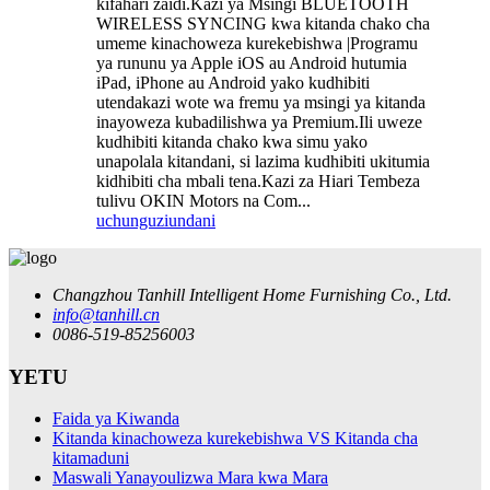
kifahari zaidi.Kazi ya Msingi BLUETOOTH
WIRELESS SYNCING kwa kitanda chako cha
umeme kinachoweza kurekebishwa |Programu
ya rununu ya Apple iOS au Android hutumia
iPad, iPhone au Android yako kudhibiti
utendakazi wote wa fremu ya msingi ya kitanda
inayoweza kubadilishwa ya Premium.Ili uweze
kudhibiti kitanda chako kwa simu yako
unapolala kitandani, si lazima kudhibiti ukitumia
kidhibiti cha mbali tena.Kazi za Hiari Tembeza
tulivu OKIN Motors na Com...
uchunguzi
undani
Changzhou Tanhill Intelligent Home Furnishing Co., Ltd.
info@tanhill.cn
0086-519-85256003
YETU
Faida ya Kiwanda
Kitanda kinachoweza kurekebishwa VS Kitanda cha
kitamaduni
Maswali Yanayoulizwa Mara kwa Mara